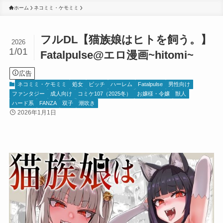
ホーム
ネコミミ・ケモミミ
フルDL【猫族娘はヒトを飼う。】
2026
1/01
Fatalpulse@エロ漫画~hitomi~
広告
ネコミミ・ケモミミ
処女
ビッチ
ハーレム
Fatalpulse
男性向け
ファンタジー
成人向け
コミケ107（2025冬）
お嬢様・令嬢
獣人
ハード系
FANZA
双子
潮吹き
2026年1月1日