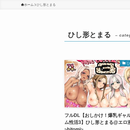
ホーム
ひし形とまる
ひし形とまる
– cate
フルDL【おしかけ！爆乳ギャ
ム性活3】ひし形とまる@エロ
~hitomi~