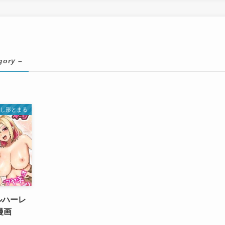
gory –
ひし形とまる
ルハーレ
漫画