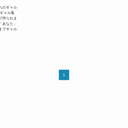
れのギャル
乳ギャル集
ブ搾られま
「あなた」
までギャル
1