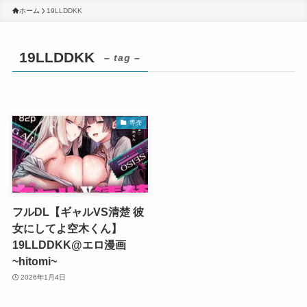
ホーム
19LLDDKK
19LLDDKK
– tag –
専売
フルDL【ギャルVS清楚 彼
女にしてよ空木くん】
19LLDDKK@エロ漫画
~hitomi~
2026年1月4日