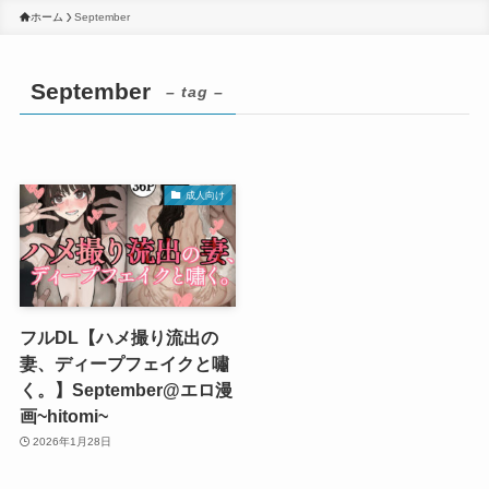
ホーム
September
September
– tag –
成人向け
フルDL【ハメ撮り流出の
妻、ディープフェイクと嘯
く。】September@エロ漫
画~hitomi~
2026年1月28日