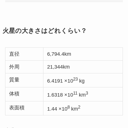
火星の大きさはどれくらい？
直径
6,794.4km
外周
21,344km
23
質量
6.4191 ×10
kg
11
3
体積
1.6318 ×10
km
8
2
表面積
1.44 ×10
km