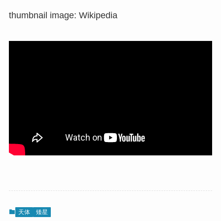
thumbnail image: Wikipedia
天体
矮星