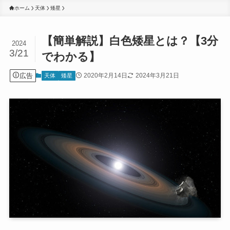
ホーム
天体
矮星
【簡単解説】白色矮星とは？【3分
2024
3/21
でわかる】
広告
2020年2月14日
2024年3月21日
天体
矮星